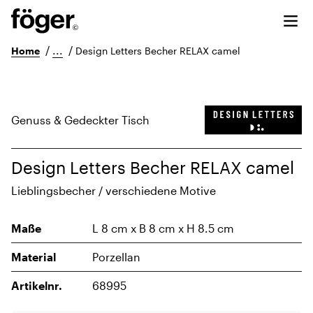
/
...
/
Home
Design Letters Becher RELAX camel
Genuss & Gedeckter Tisch
Design Letters Becher RELAX camel
Lieblingsbecher / verschiedene Motive
Maße
L 8 cm x B 8 cm x H 8.5 cm
Material
Porzellan
Artikelnr.
68995