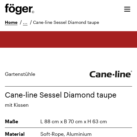
/
...
/
Home
Cane-line Sessel Diamond taupe
Gartenstühle
Cane-line Sessel Diamond taupe
mit Kissen
Maße
L 88 cm x B 70 cm x H 63 cm
Material
Soft-Rope, Aluminium