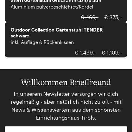
Stern Gartenstuhl Greta anthrazit/platin
Aluminium pulverbeschichtet/Kordel
outdoor collection
€ 469,-
€ 375,-
Outdoor Collection Gartenstuhl TENDER
schwarz
inkl. Auflage & Rückenkissen
€ 1.499,-
€ 1.199,-
Willkommen Brieffreund
In unserem Newsletter versorgen wir dich
regelmäßig - aber natürlich nicht zu oft - mit
News & Wissenswertem aus dem schönsten
Einrichtungshaus Tirols.