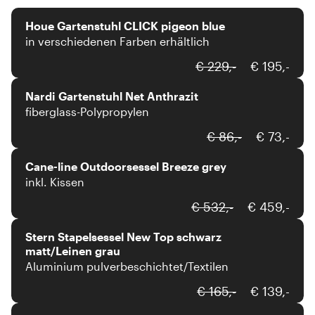
Houe Gartenstuhl CLICK pigeon blue
in verschiedenen Farben erhältlich
Nardi
€ 229,-
€ 195,-
Nardi Gartenstuhl Net Anthrazit
fiberglass-Polypropylen
Cane-line
€ 86,-
€ 73,-
Cane-line Outdoorsessel Breeze grey
inkl. Kissen
Stern
€ 532,-
€ 459,-
Stern Stapelsessel New Top schwarz
matt/Leinen grau
Aluminium pulverbeschichtet/Textilen
Houe
€ 165,-
€ 139,-