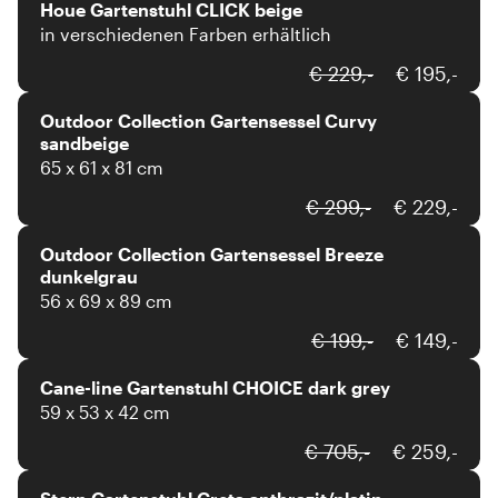
Houe Gartenstuhl CLICK beige
in verschiedenen Farben erhältlich
outdoor collection
€ 229,-
€ 195,-
Outdoor Collection Gartensessel Curvy
sandbeige
65 x 61 x 81 cm
outdoor collection
€ 299,-
€ 229,-
Outdoor Collection Gartensessel Breeze
dunkelgrau
56 x 69 x 89 cm
Cane-line
€ 199,-
€ 149,-
Cane-line Gartenstuhl CHOICE dark grey
59 x 53 x 42 cm
Stern
€ 705,-
€ 259,-