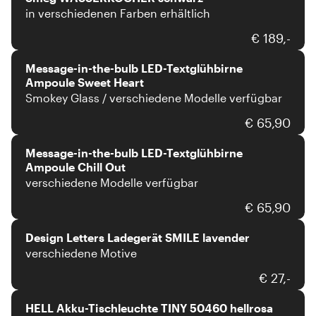
in verschiedenen Farben erhältlich
Message-in-the-bulb
€ 189,-
Message-in-the-bulb LED-Textglühbirne
Ampoule Sweet Heart
Smokey Glass / verschiedene Modelle verfügbar
Message-in-the-bulb
€ 65,90
Message-in-the-bulb LED-Textglühbirne
Ampoule Chill Out
verschiedene Modelle verfügbar
Design Letters
€ 65,90
Design Letters Ladegerät SMILE lavender
verschiedene Motive
HELL
€ 27,-
HELL Akku-Tischleuchte TINY 50460 hellrosa