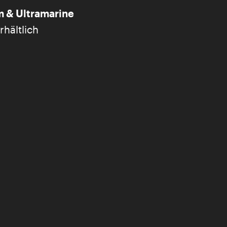
& Ultramarine
hältlich
g