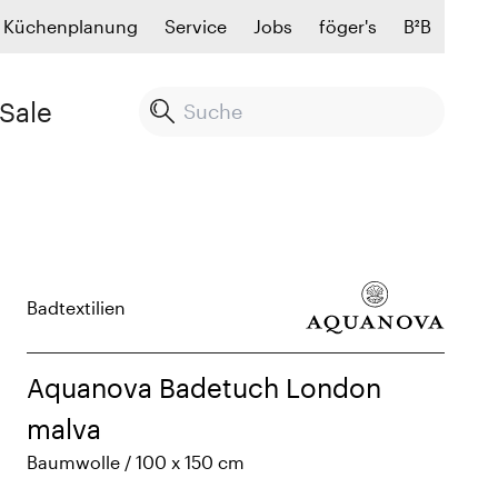
Küchenplanung
Service
Jobs
föger's
B²B
Sale
Badtextilien
Aquanova Badetuch London
malva
Baumwolle / 100 x 150 cm