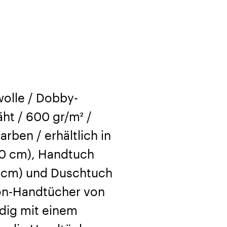
lle / Dobby-
ht / 600 gr/m² /
rben / erhältlich in
0 cm), Handtuch
0 cm) und Duschtuch
don-Handtücher von
idig mit einem