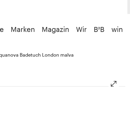
e
Marken
Magazin
Wir
B²B
win
quanova Badetuch London malva