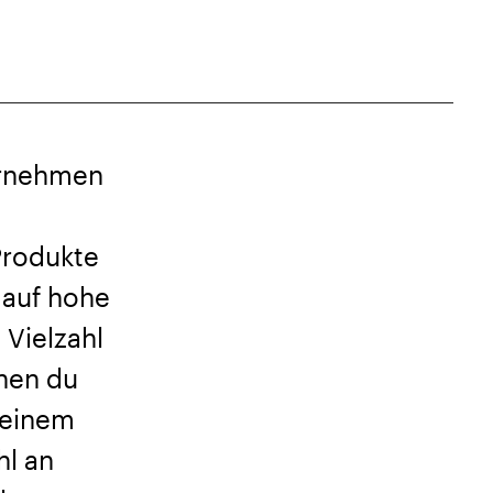
ernehmen
Produkte
 auf hohe
 Vielzahl
nen du
deinem
l an