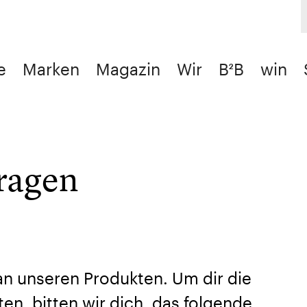
e
Marken
Magazin
Wir
B²B
win
fragen
 an unseren Produkten. Um dir die
en, bitten wir dich, das folgende