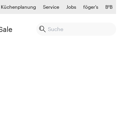
Küchenplanung
Service
Jobs
föger's
B²B
Sale