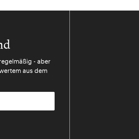
nd
regelmäßig - aber
nswertem aus dem
mmungen