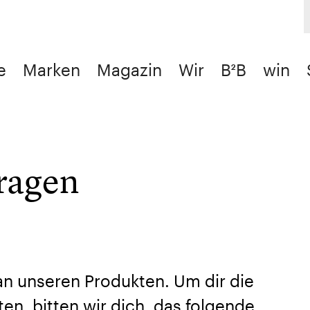
e
Marken
Magazin
Wir
B²B
win
fragen
 an unseren Produkten. Um dir die
en, bitten wir dich, das folgende