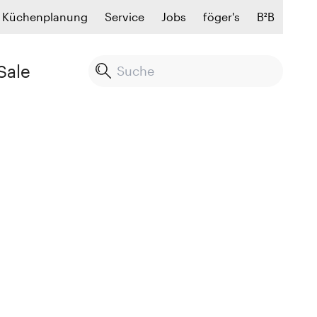
Küchenplanung
Service
Jobs
föger's
B²B
Sale