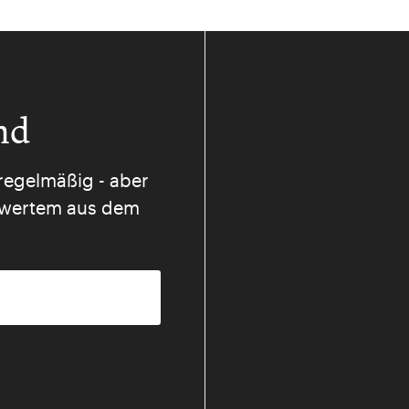
nd
regelmäßig - aber
nswertem aus dem
mmungen