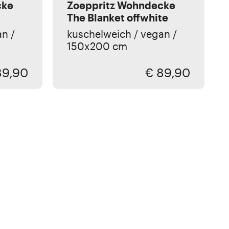
cke
Zoeppritz Wohndecke
The Blanket offwhite
n /
kuschelweich / vegan /
150x200 cm
89,90
€ 89,90