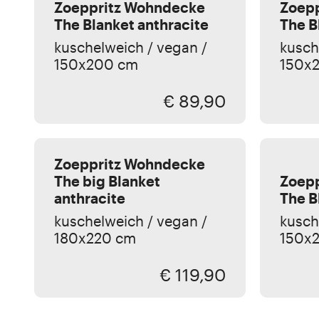
Zoeppritz Wohndecke
Zoep
The Blanket anthracite
The B
kuschelweich / vegan /
kusch
150x200 cm
150x
€ 89,90
Zoeppritz
Zoeppritz Wohndecke
The big Blanket
Zoep
anthracite
The B
kuschelweich / vegan /
kusch
180x220 cm
150x
€ 119,90