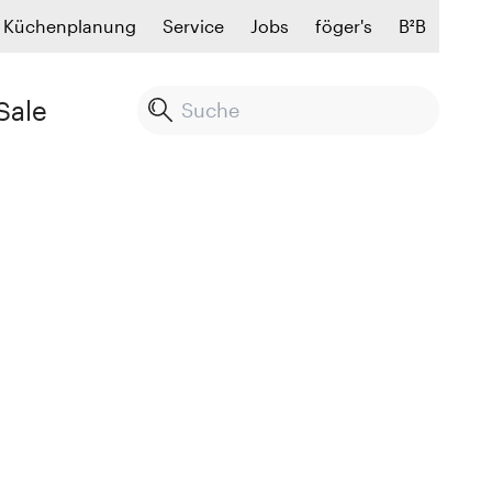
Küchenplanung
Service
Jobs
föger's
B²B
Sale