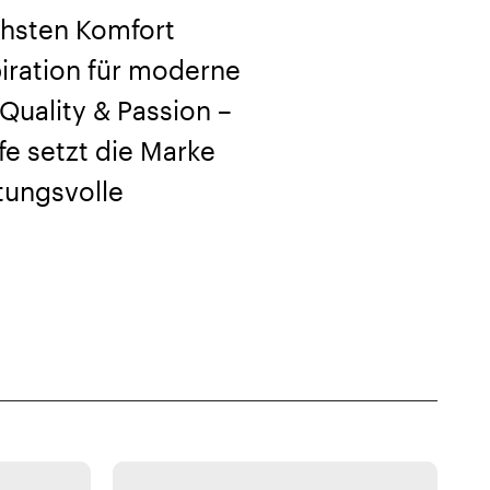
chsten Komfort
piration für moderne
Quality & Passion –
ife setzt die Marke
tungsvolle
Zoeppritz
Zoeppritz