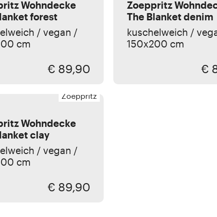
pritz Wohndecke
Zoeppritz Wohnde
lanket forest
The Blanket denim
elweich / vegan /
kuschelweich / vega
200 cm
150x200 cm
€ 89,90
€ 
Zoeppritz
pritz Wohndecke
lanket clay
elweich / vegan /
200 cm
€ 89,90