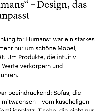
umans“ – Design, das
anpasst
inking for Humans“ war ein starkes
 mehr nur um schöne Möbel,
. Um Produkte, die intuitiv
e Werte verkörpern und
rühren.
ar beeindruckend: Sofas, die
 mitwachsen – vom kuscheligen
milienplatz. Tische, die nicht nur