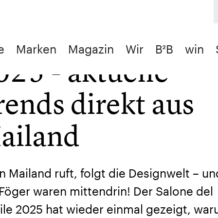
alone del Mobile
e
Marken
Magazin
Wir
B²B
win
025 - aktuelle
/
Aktuelles & Trends
/
Salone del Mobile 2025 - aktuelle Tre
rends direkt aus
ailand
 Mailand ruft, folgt die Designwelt – un
Föger waren mittendrin! Der Salone del
le 2025 hat wieder einmal gezeigt, war