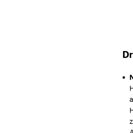
Dr
N
H
a
H
z