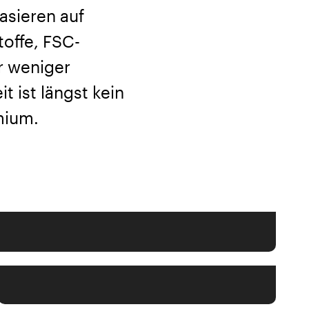
asieren auf
offe, FSC-
ür weniger
 ist längst kein
mium.