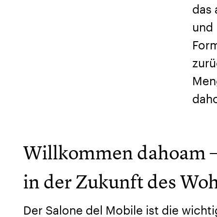
das 
und 
Form
zurü
Meng
dah
Willkommen dahoam –
in der Zukunft des Wo
Der Salone del Mobile ist die wich