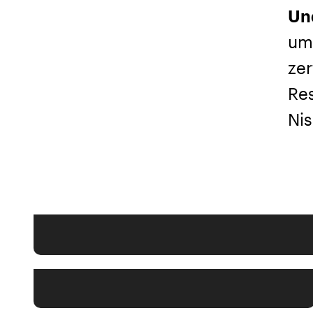
Un
um
zer
Res
Nis