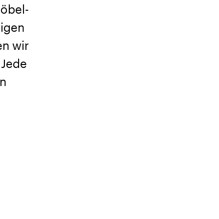
Möbel-
tigen
n wir
 Jede
en