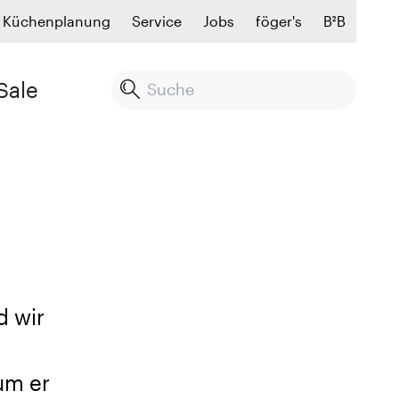
Küchenplanung
Service
Jobs
föger's
B²B
Sale
nds direkt aus Mailand
d wir
um er