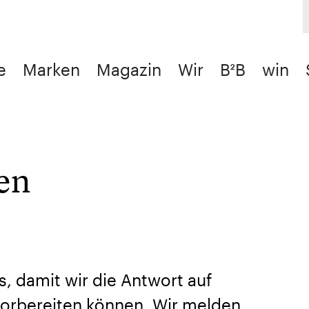
e
Marken
Magazin
Wir
B²B
win
en
s, damit wir die Antwort auf
orbereiten können. Wir melden