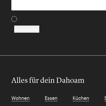
Ich akzeptiere die AGB und Daten­schutz­besti
abschicken
Alles für dein Dahoam
Wohnen
Essen
Küchen