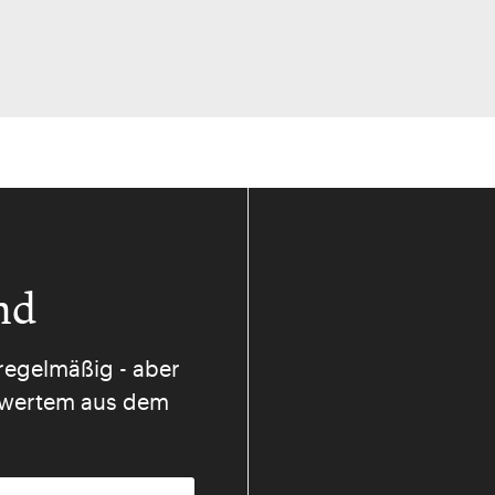
nd
regelmäßig - aber
nswertem aus dem