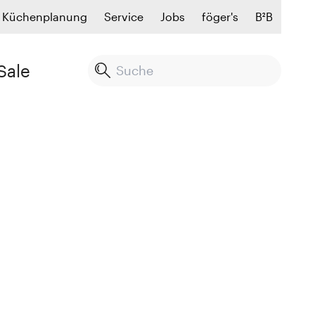
Küchenplanung
Service
Jobs
föger's
B²B
Sale