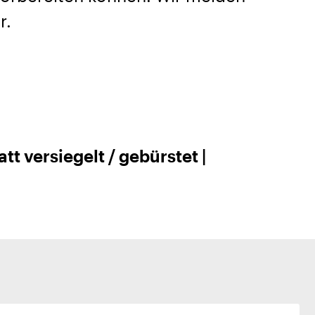
r.
t versiegelt / gebürstet |