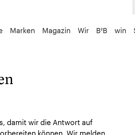
e
Marken
Magazin
Wir
B²B
win
en
s, damit wir die Antwort auf
orbereiten können. Wir melden