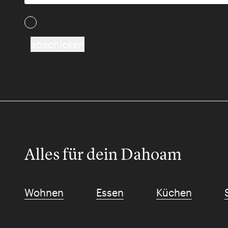
Ich akzeptiere die AGB und Daten­schutz­besti
abschicken
Alles für dein Dahoam
Wohnen
Essen
Küchen