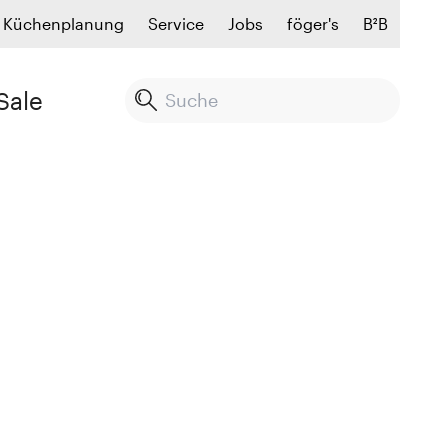
Küchenplanung
Service
Jobs
föger's
B²B
Sale