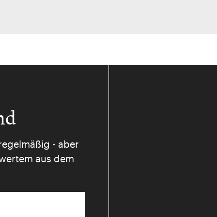
nd
regelmäßig - aber
nswertem aus dem