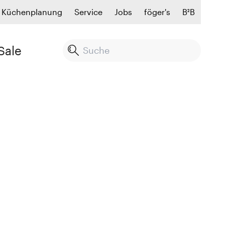
Küchenplanung
Service
Jobs
föger's
B²B
Sale