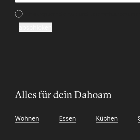
Ich akzeptiere die AGB und Daten­schutz­besti
abschicken
Alles für dein Dahoam
Wohnen
Essen
Küchen