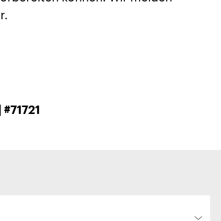
r.
 #71721