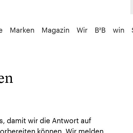
e
Marken
Magazin
Wir
B²B
win
en
s, damit wir die Antwort auf
orbereiten können. Wir melden