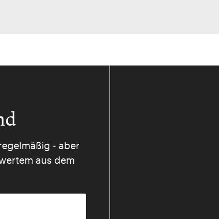
nd
regelmäßig - aber
nswertem aus dem