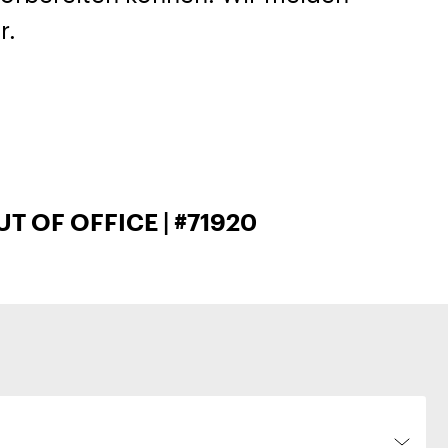
r.
T OF OFFICE | #71920