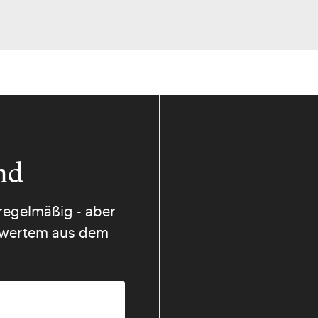
nd
regelmäßig - aber
nswertem aus dem