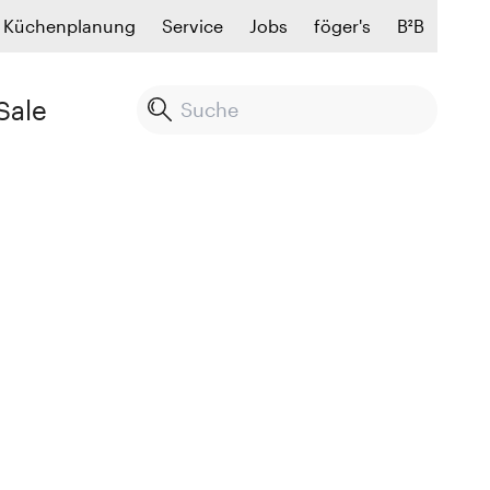
Küchenplanung
Service
Jobs
föger's
B²B
Sale