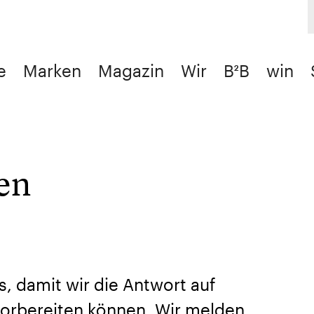
e
Marken
Magazin
Wir
B²B
win
en
s, damit wir die Antwort auf
orbereiten können. Wir melden