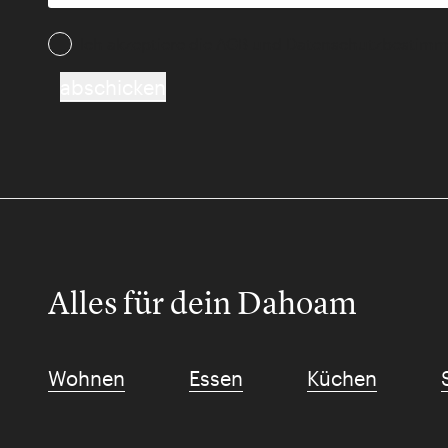
Ich akzeptiere die AGB und Daten­schutz­besti
abschicken
Alles für dein Dahoam
Wohnen
Essen
Küchen