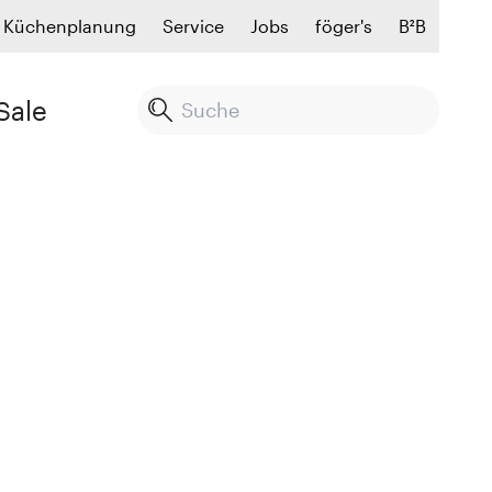
Küchenplanung
Service
Jobs
föger's
B²B
Sale