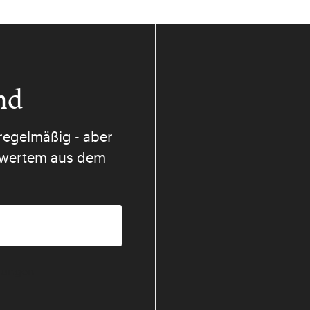
nd
regelmäßig - aber
nswertem aus dem
mmungen