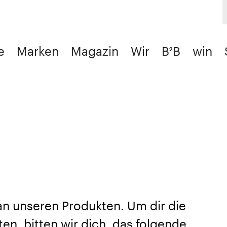
e
Marken
Magazin
Wir
B²B
win
 an unseren Produkten. Um dir die
en, bitten wir dich, das folgende