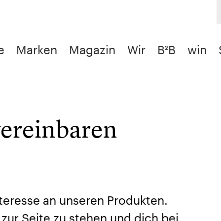
e
Marken
Magazin
Wir
B²B
win
vereinbaren
nteresse an unseren Produkten.
t zur Seite zu stehen und dich bei