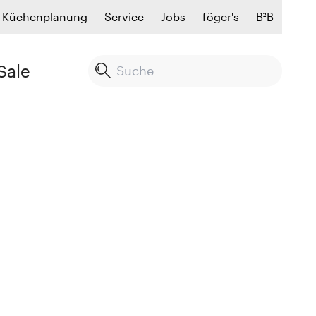
Küchenplanung
Service
Jobs
föger's
B²B
Sale