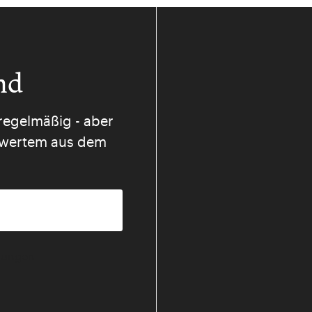
nd
regelmäßig - aber
nswertem aus dem
mmungen