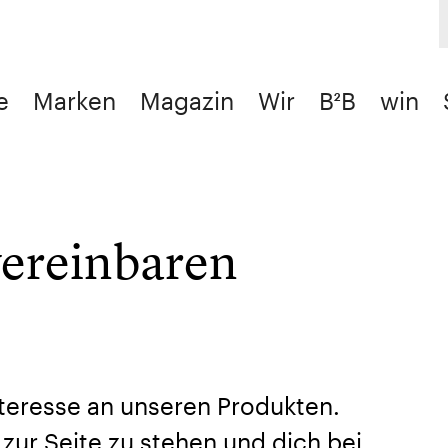
e
Marken
Magazin
Wir
B²B
win
vereinbaren
nteresse an unseren Produkten.
t zur Seite zu stehen und dich bei