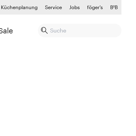
Küchenplanung
Service
Jobs
föger's
B²B
Sale