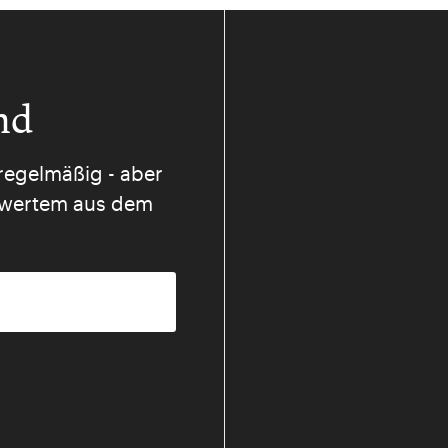
nd
regelmäßig - aber
nswertem aus dem
mmungen