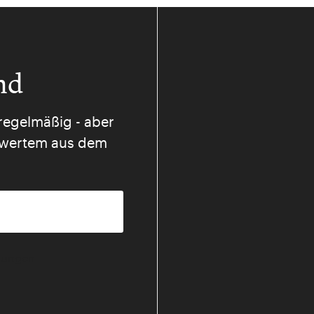
nd
regelmäßig - aber
nswertem aus dem
mmungen