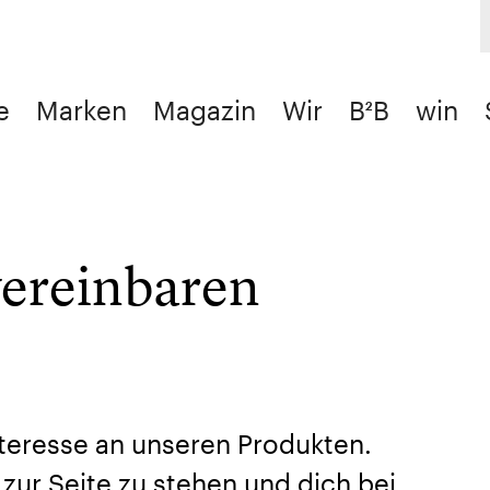
e
Marken
Magazin
Wir
B²B
win
vereinbaren
nteresse an unseren Produkten.
t zur Seite zu stehen und dich bei