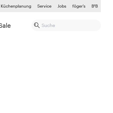
Küchenplanung
Service
Jobs
föger's
B²B
Sale