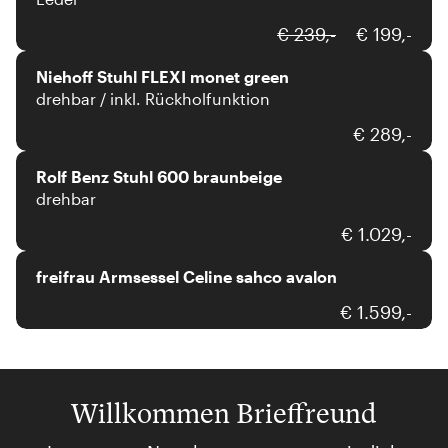
Niehoff
€ 239,-
€ 199,-
Niehoff Stuhl FLEXI monet green
drehbar / inkl. Rückholfunktion
Rolf Benz
€ 289,-
Rolf Benz Stuhl 600 braunbeige
drehbar
freifrau
€ 1.029,-
freifrau Armsessel Celine sahco avalon
€ 1.599,-
Willkommen Brieffreund