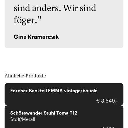
sind anders. Wir sind
föger."
Gina Kramarcsik
Ähnliche Produkte
Forcher
Forcher Bankteil EMMA vintage/bouclé
Schösswender
€ 3.649,-
Schösswender Stuhl Toma T12
Stoff/Metall