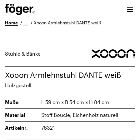
/
...
/
Home
Xooon Armlehnstuhl DANTE weiß
Stühle & Bänke
Xooon Armlehnstuhl DANTE weiß
Holzgestell
Maße
L 59 cm x B 54 cm x H 84 cm
Material
Stoff Boucle, Eichenholz naturell
Artikelnr.
76321