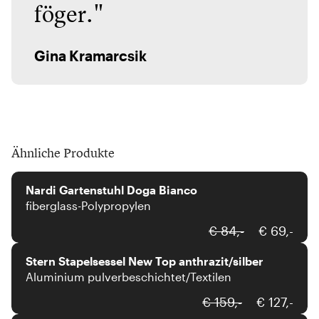
föger."
Gina Kramarcsik
Ähnliche Produkte
Nardi
Nardi Gartenstuhl Doga Bianco
fiberglass-Polypropylen
Stern
€ 84,-
€ 69,-
Stern Stapelsessel New Top anthrazit/silber
Aluminium pulverbeschichtet/Textilen
Houe
€ 159,-
€ 127,-