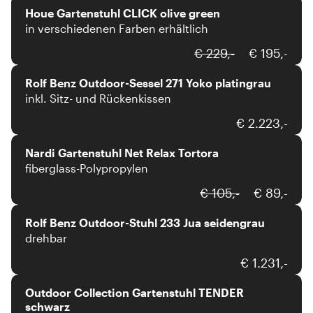
Houe Gartenstuhl CLICK olive green
in verschiedenen Farben erhältlich
Rolf Benz
€ 229,-
€ 195,-
Rolf Benz Outdoor-Sessel 271 Yoko platingrau
inkl. Sitz- und Rückenkissen
Nardi
€ 2.223,-
Nardi Gartenstuhl Net Relax Tortora
fiberglass-Polypropylen
Rolf Benz
€ 105,-
€ 89,-
Rolf Benz Outdoor-Stuhl 233 Jua seidengrau
drehbar
outdoor collection
€ 1.231,-
Outdoor Collection Gartenstuhl TENDER
schwarz