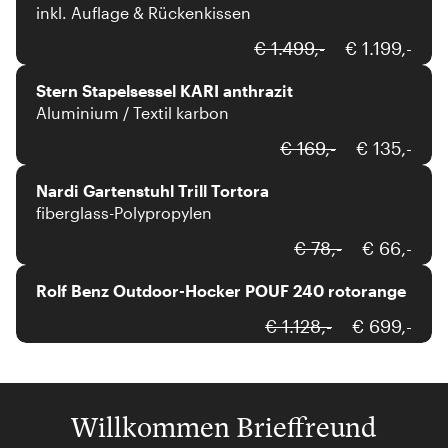
inkl. Auflage & Rückenkissen
Stern
€ 1.499,-
€ 1.199,-
Stern Stapelsessel KARI anthrazit
Aluminium / Textil karbon
Nardi
€ 169,-
€ 135,-
Nardi Gartenstuhl Trill Tortora
fiberglass-Polypropylen
Rolf Benz
€ 78,-
€ 66,-
Rolf Benz Outdoor-Hocker POUF 240 rotorange
€ 1.128,-
€ 699,-
Willkommen Brieffreund