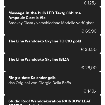
Message-in-the-bulb
€ 125,-
Message-in-the-bulb LED-Textglühbirne
Ampoule C'est la Vie
Smokey Glass / verschiedene Modelle verfügbar
The Line
€ 69,90
The Line Wanddeko Skyline TOKYO gold
The Line
€ 38,50
The Line Wanddeko Skyline IBIZA
Ring-a-date
€ 28,90
Ring-a-date Kalender gelb
das Original von Giorgio Della Beffa
Studio Roof
€ 149,-
Studio Roof Wanddekoration RAINBOW LEAF