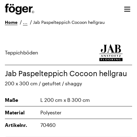
/
...
/
Home
Jab Paspelteppich Cocoon hellgrau
Teppichböden
Jab Paspelteppich Cocoon hellgrau
200 x 300 cm / getuftet / shaggy
Maße
L 200 cm x B 300 cm
Material
Polyester
Artikelnr.
70460