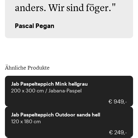
anders. Wir sind föger."
Pascal Pegan
Ähnliche Produkte
JAB Anstoetz
Jab Paspelteppich Mink hellgrau
200 x 300 cm / Jabana-Paspel
JAB Anstoetz
€ 949,-
Jab Paspelteppich Outdoor sands hell
120 x 180 cm
JAB Anstoetz
€ 249,-