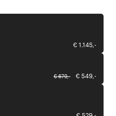
Team 7
€ 1.145,-
Interliving
€ 549,-
€ 679,-
Team 7
€ 529,-