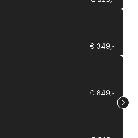
Interliving
€ 349,-
Interliving
€ 849,-
Comfortmaster