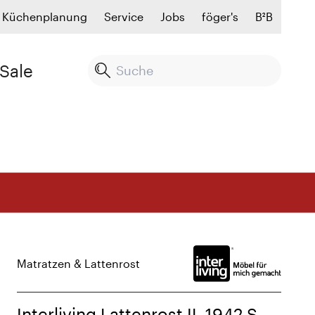
Küchenplanung
Service
Jobs
föger's
B²B
Sale
Matratzen & Lattenrost
Interliving Lattenrost IL 1942 S