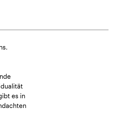
ns.
e
ende
dualität
ibt es in
chdachten