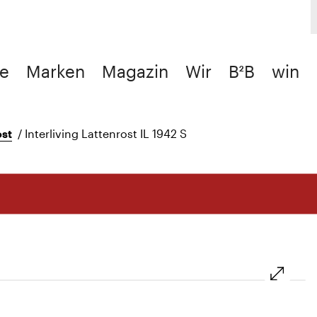
e
Marken
Magazin
Wir
B²B
win
ost
/
Interliving Lattenrost IL 1942 S