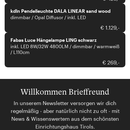
kdln Pendelleuchte DALA LINEAR sand wood
dimmbar / Opal Diffusor / inkl. LED
Fabas Luce
€ 1.129,-
Fabas Luce Hängelampe LING schwarz
inkl. LED 8W/32W 4800LM / dimmbar / warmweiß
/ L110cm
€ 269,-
Willkommen Brieffreund
In unserem Newsletter versorgen wir dich
regelmäßig - aber natürlich nicht zu oft - mit
News & Wissenswertem aus dem schönsten
Einrichtungshaus Tirols.