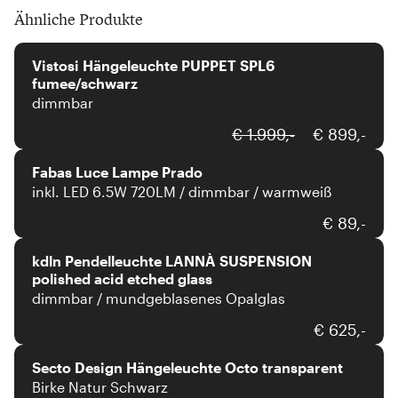
Ähnliche Produkte
Vistosi
Vistosi Hängeleuchte PUPPET SPL6
fumee/schwarz
dimmbar
Fabas Luce
€ 1.999,-
€ 899,-
Fabas Luce Lampe Prado
inkl. LED 6.5W 720LM / dimmbar / warmweiß
kdln
€ 89,-
kdln Pendelleuchte LANNÀ SUSPENSION
polished acid etched glass
dimmbar / mundgeblasenes Opalglas
Secto Design
€ 625,-
Secto Design Hängeleuchte Octo transparent
Birke Natur Schwarz