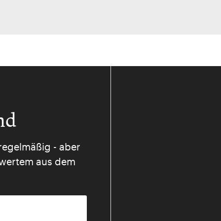
nd
regelmäßig - aber
nswertem aus dem