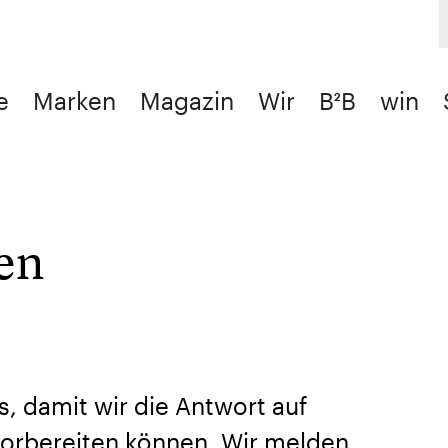
e
Marken
Magazin
Wir
B²B
win
en
s, damit wir die Antwort auf
orbereiten können. Wir melden