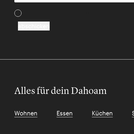
Ich akzeptiere die AGB und Daten­schutz­besti
abschicken
Alles für dein Dahoam
Wohnen
Essen
Küchen