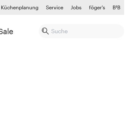
Küchenplanung
Service
Jobs
föger's
B²B
Sale