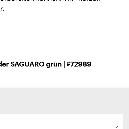
r.
er SAGUARO grün | #72989