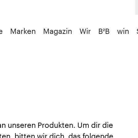
e
Marken
Magazin
Wir
B²B
win
 an unseren Produkten. Um dir die
en, bitten wir dich, das folgende