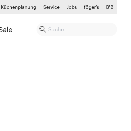
Küchenplanung
Service
Jobs
föger's
B²B
Sale