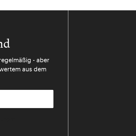
nd
regelmäßig - aber
nswertem aus dem
mmungen