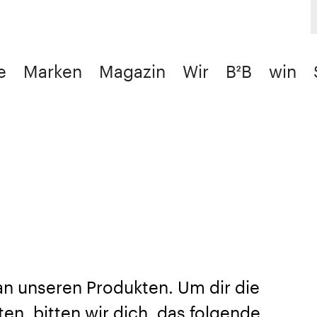
e
Marken
Magazin
Wir
B²B
win
 an unseren Produkten. Um dir die
en, bitten wir dich, das folgende