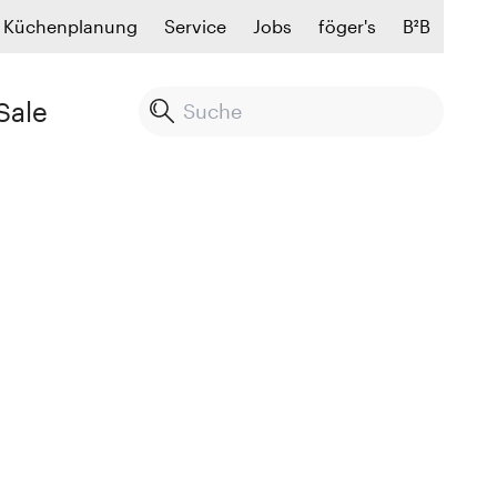
Küchenplanung
Service
Jobs
föger's
B²B
Sale