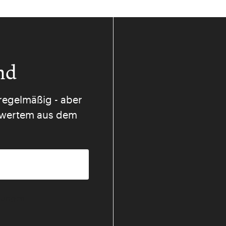
nd
regelmäßig - aber
nswertem aus dem
mmungen