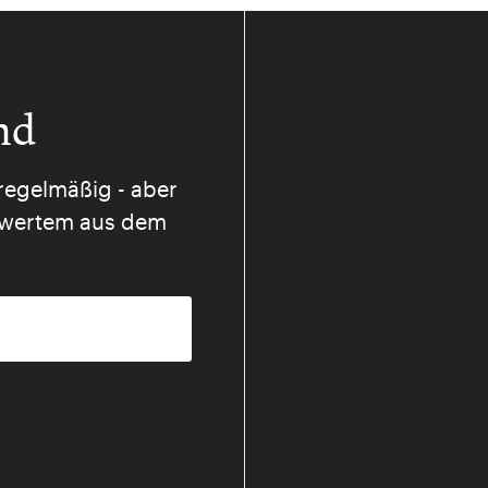
nd
regelmäßig - aber
nswertem aus dem
mmungen