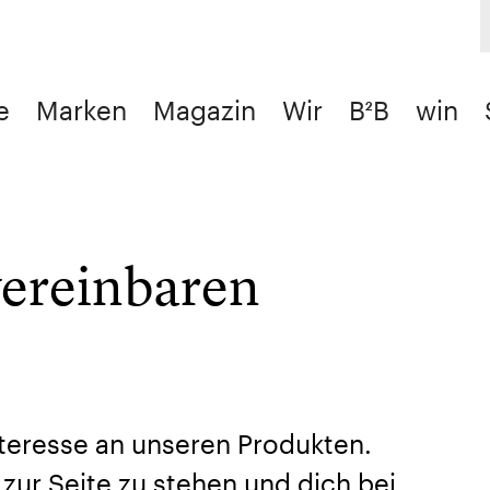
e
Marken
Magazin
Wir
B²B
win
vereinbaren
nteresse an unseren Produkten.
t zur Seite zu stehen und dich bei