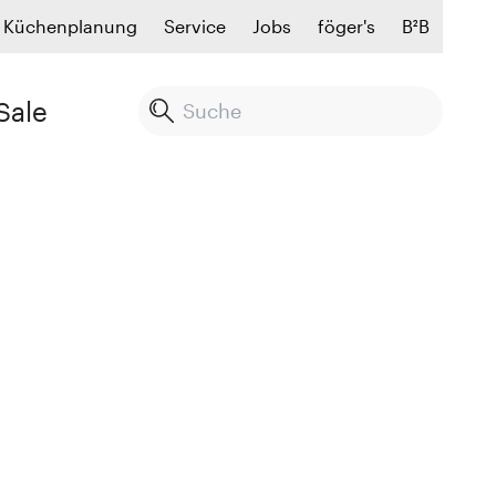
Küchenplanung
Service
Jobs
föger's
B²B
Sale