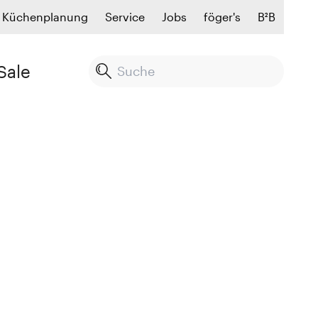
Küchenplanung
Service
Jobs
föger's
B²B
Sale