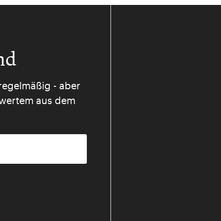
nd
regelmäßig - aber
nswertem aus dem
mmungen