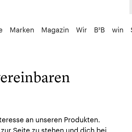
e
Marken
Magazin
Wir
B²B
win
vereinbaren
nteresse an unseren Produkten.
t zur Seite zu stehen und dich bei